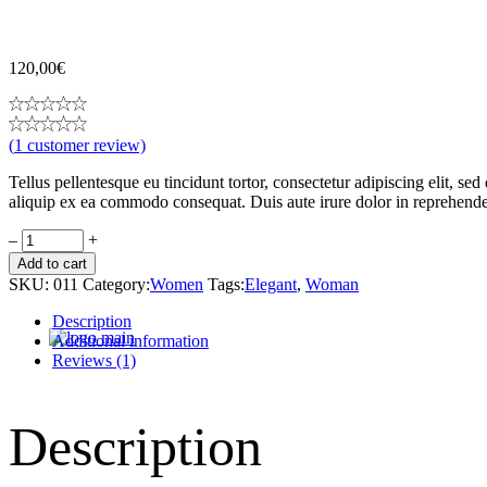
120,00
€
(
1
customer review)
Tellus pellentesque eu tincidunt tortor, consectetur adipiscing elit, 
aliquip ex ea commodo consequat. Duis aute irure dolor in reprehender
Black
Embossed
Add to cart
Bag
SKU:
011
Category:
Women
Tags:
Elegant
,
Woman
quantity
Description
Additional information
Reviews (1)
Description