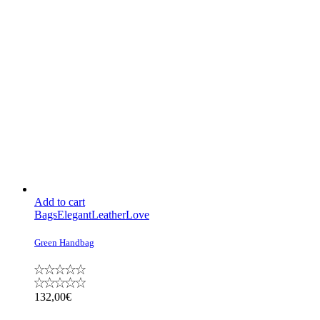
Add to cart
Bags
Elegant
Leather
Love
Green Handbag
132,00
€