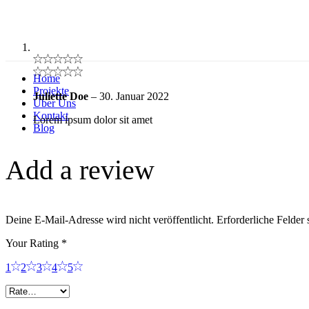
Home
Projekte
Juliette Doe
–
30. Januar 2022
Über Uns
Kontakt
Lorem ipsum dolor sit amet
Blog
Add a review
Deine E-Mail-Adresse wird nicht veröffentlicht.
Erforderliche Felder 
Your Rating
*
1
2
3
4
5