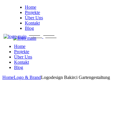
Skip
Home
to
Projekte
the
Über Uns
content
Kontakt
Blog
Home
Projekte
Über Uns
Kontakt
Blog
Home
Logo & Brand
Logodesign Bakirci Gartengestaltung