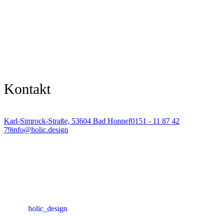
Kontakt
Karl-Simrock-Straße, 53604 Bad Honnef
0151 - 11 87 42
79
info@holic.design
holic_design